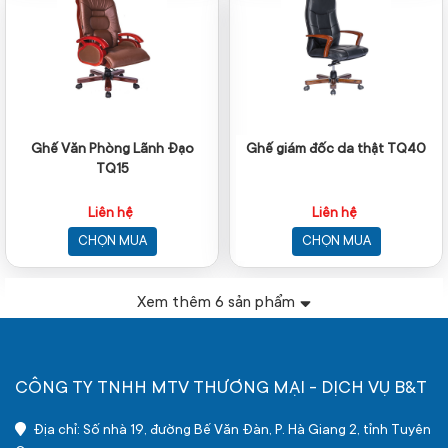
Ghế Văn Phòng Lãnh Đạo
Ghế giám đốc da thật TQ40
TQ15
Liên hệ
Liên hệ
CHỌN MUA
CHỌN MUA
Xem thêm
6
sản phẩm
CÔNG TY TNHH MTV THƯƠNG MẠI - DỊCH VỤ B&T
Địa chỉ: Số nhà 19, đường Bế Văn Đàn, P. Hà Giang 2, tỉnh Tuyên